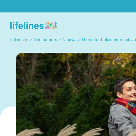
Deelnemers
Researchers
Heb je een vraag? Neem
Do you have a quest
lifelines.nl
Deelnemers
Nieuws
Gerichter beleid voor fietsve
gerust contact met ons
regarding working wi
op. Dat kan elke dag!
Lifelines? Please co
us, we're happy to h
you.
Contact met
Lifelines
Contact us