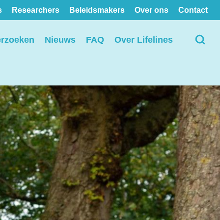
s
Researchers
Beleidsmakers
Over ons
Contact
erzoeken
Nieuws
FAQ
Over Lifelines
Bekijk alle locaties op de
kaart