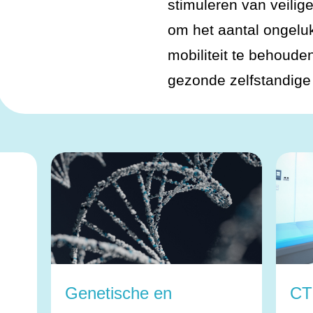
stimuleren van veilige 
om het aantal ongeluk
mobiliteit te behoude
gezonde zelfstandige 
Genetische en
CT