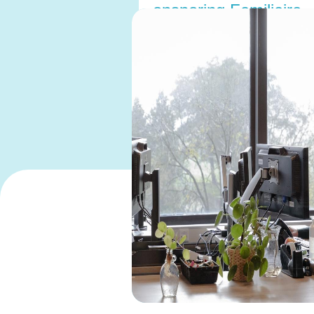
opsporing Familiaire
Hypercholesterolemie
(FH)