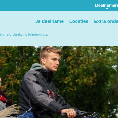
Deelnemer
Pers
Je deelname
Locaties
Extra ond
ion
We voorzien media
iligheid dankzij Lifelines-data
th
graag van informatie en
ntact
we behandelen graag
elp
verzoeken voor
interviews, opnames en
beeldmateriaal.
Stuur een e-mail