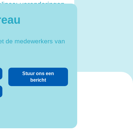
elines: veranderingen
 de luchtwegen na
reau
oppen met roken
et de medewerkers van
Stuur ons een
bericht