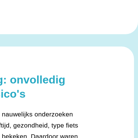
g: onvolledig
sico's
r nauwelijks onderzoeken
ftijd, gezondheid, type fiets
n bekeken. Daardoor waren