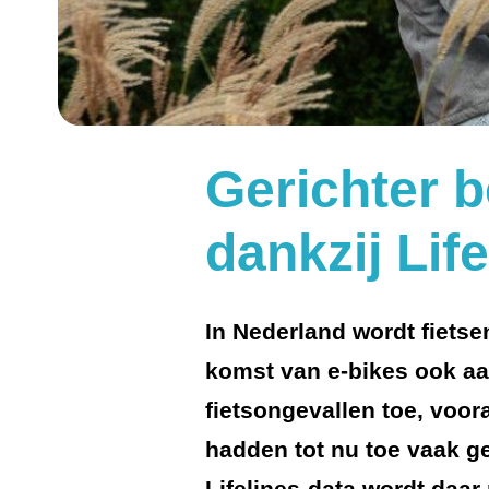
Gerichter b
dankzij Lif
In Nederland wordt fiets
komst van e-bikes ook aan
fietsongevallen toe, voor
hadden tot nu toe vaak g
Lifelines-data wordt daar