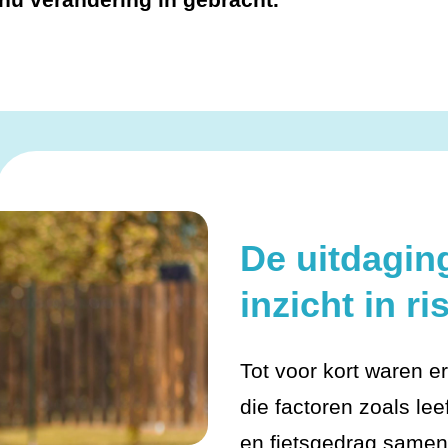
De uitdagin
inzicht in ri
Tot voor kort waren e
die factoren zoals lee
en fietsgedrag same