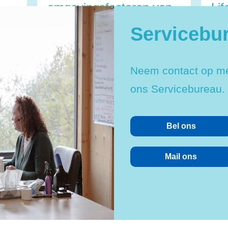
omgevingsfactoren van
Lif
depressie
in
Servicebu
st
Neem contact op m
ons Servicebureau.
Bel ons
Mail ons