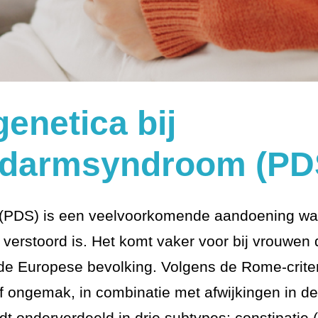
genetica bij
edarmsyndroom (PD
PDS) is een veelvoorkomende aandoening waarb
erstoord is. Het komt vaker voor bij vrouwen d
e Europese bevolking. Volgens de Rome-criter
f ongemak, in combinatie met afwijkingen in de
dt onderverdeeld in drie subtypes: constipatie 