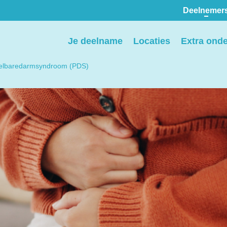
Deelnemer
Pers
Je deelname
Locaties
Extra ond
ion
We voorzien media
ikkelbaredarmsyndroom (PDS)
th
graag van informatie en
ntact
we behandelen graag
elp
verzoeken voor
interviews, opnames en
beeldmateriaal.
Stuur een e-mail