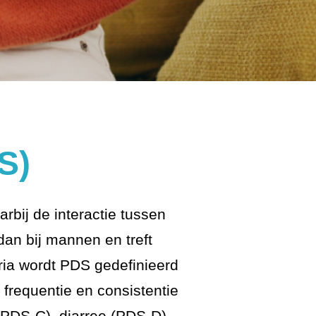
S)
ij de interactie tussen
an bij mannen en treft
ia wordt PDS gedefinieerd
 frequentie en consistentie
(PDS-C), diarree (PDS-D),