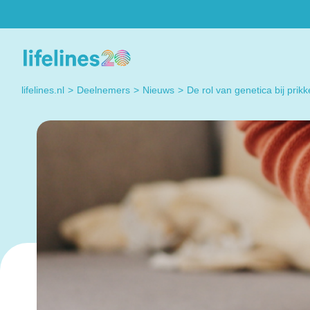
Deelnemers
Researchers
Heb je een vraag? Neem
Do you have a quest
lifelines.nl
Deelnemers
Nieuws
De rol van genetica bij pr
gerust contact met ons
regarding working wi
op. Dat kan elke dag!
Lifelines? Please co
us, we're happy to h
you.
Contact met
Lifelines
Contact us