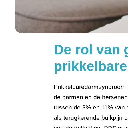
De rol van 
prikkelbar
Prikkelbaredarmsyndroom (
de darmen en de hersenen v
tussen de 3% en 11% van d
als terugkerende buikpijn o
van de ontlasting. PDS wor