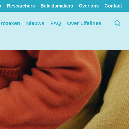
s
Researchers
Beleidsmakers
Over ons
Contact
erzoeken
Nieuws
FAQ
Over Lifelines
Bekijk alle locaties op de
kaart