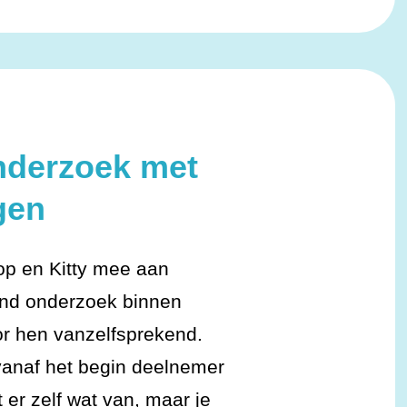
nderzoek met
gen
op en Kitty mee aan
end onderzoek binnen
oor hen vanzelfsprekend.
 vanaf het begin deelnemer
t er zelf wat van, maar je