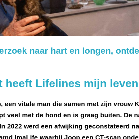
rzoek naar hart en longen, ontdek
t heeft Lifelines mijn leve
8), een vitale man die samen met zijn vrouw
t veel met de hond en is graag buiten. De n
l. In 2022 werd een afwijking geconstateerd 
amd ImaLife waarbij Joop een CT-scan onder