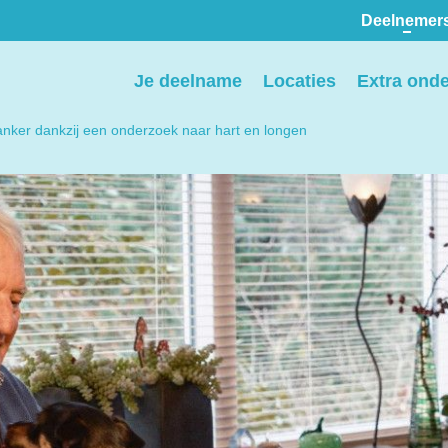
Deelnemer
Pers
Je deelname
Locaties
Extra ond
ion
We voorzien media
anker dankzij een onderzoek naar hart en longen
th
graag van informatie en
ntact
we behandelen graag
elp
verzoeken voor
interviews, opnames en
beeldmateriaal.
Stuur een e-mail