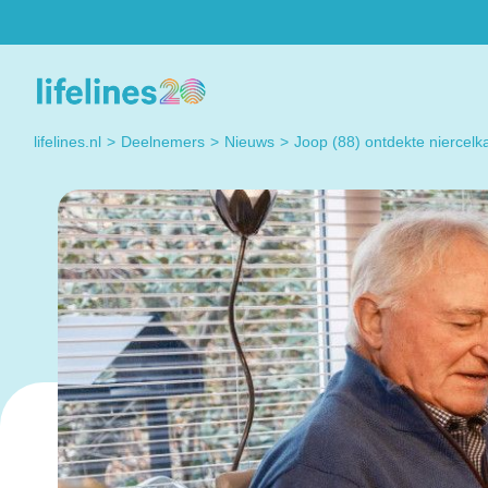
Deelnemers
Researchers
Heb je een vraag? Neem
Do you have a quest
lifelines.nl
Deelnemers
Nieuws
Joop (88) ontdekte niercelk
gerust contact met ons
regarding working wi
op. Dat kan elke dag!
Lifelines? Please co
us, we're happy to h
you.
Contact met
Lifelines
Contact us