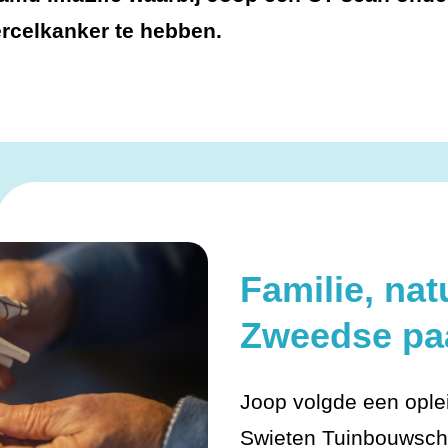
ercelkanker te hebben.
Familie, nat
Zweedse pa
Joop volgde een ople
Swieten Tuinbouwscho