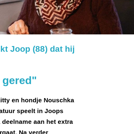
t Joop (88) dat hij
n gered"
 Kitty en hondje Nouschka
atuur speelt in Joops
na deelname aan het extra
gaat. Na verder