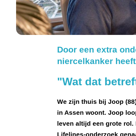
Door een extra onde
niercelkanker heeft
"Wat dat betref
We zijn thuis bij Joop (8
in Assen woont. Joop loop
leven altijd een grote ro
Lifelines-onderzoek gena