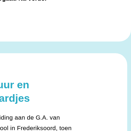
uur en
ardjes
iding aan de G.A. van
ol in Frederiksoord, toen