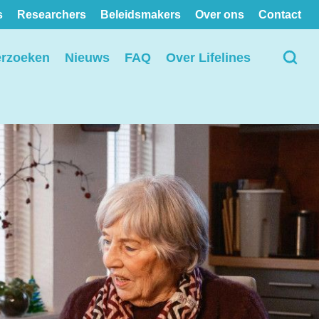
s
Researchers
Beleidsmakers
Over ons
Contact
erzoeken
Nieuws
FAQ
Over Lifelines
Bekijk alle locaties op de
kaart