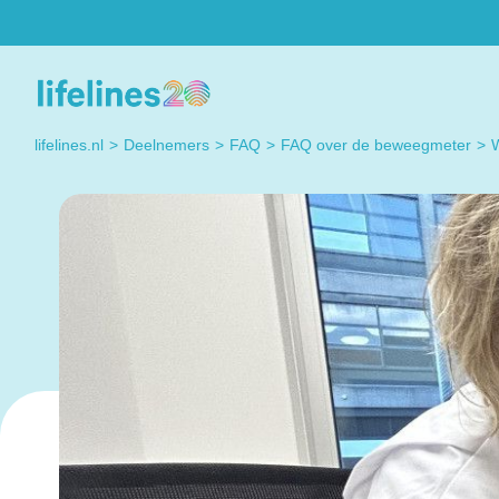
Deelnemers
Researchers
Heb je een vraag? Neem
Do you have a quest
lifelines.nl
Deelnemers
FAQ
FAQ over de beweegmeter
gerust contact met ons
regarding working wi
op. Dat kan elke dag!
Lifelines? Please co
us, we're happy to h
you.
Contact met
Lifelines
Contact us