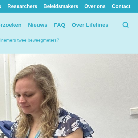
s
Researchers
Beleidsmakers
Over ons
Contact
erzoeken
Nieuws
FAQ
Over Lifelines
elnemers twee beweegmeters?
Bekijk alle locaties op de
kaart