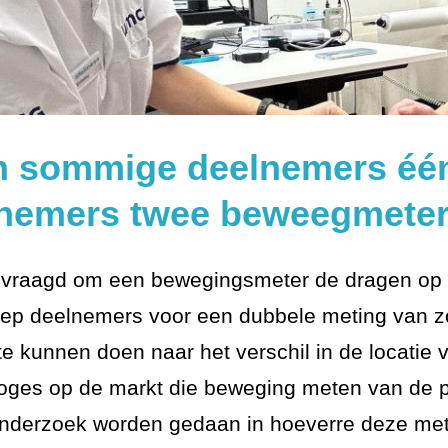
n sommige deelnemers éé
lnemers twee beweegmete
evraagd om een bewegingsmeter de dragen op
oep deelnemers voor een dubbele meting van z
 kunnen doen naar het verschil in de locatie
loges op de markt die beweging meten van de 
nderzoek worden gedaan in hoeverre deze meti