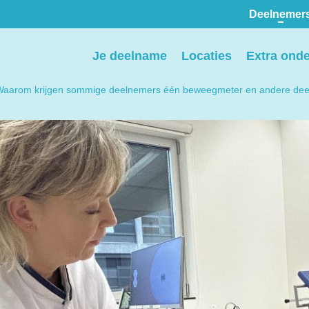
Deelnemer
Pers
Je deelname
Locaties
Extra ond
ion
We voorzien media
Waarom krijgen sommige deelnemers één beweegmeter en andere de
th
graag van informatie en
ntact
we behandelen graag
elp
verzoeken voor
interviews, opnames en
beeldmateriaal.
Stuur een e-mail